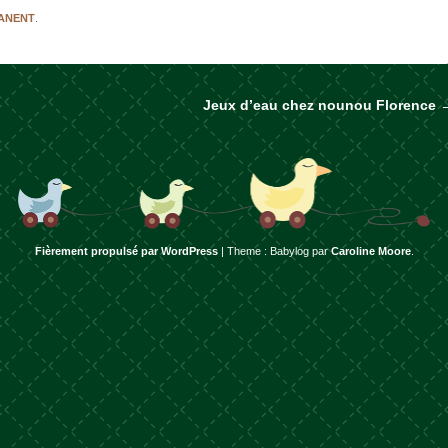
MANENT
.
Jeux d’eau chez nounou Florence
rticles
Fièrement propulsé par WordPress
|
Theme : Babylog par
Caroline Moore
.