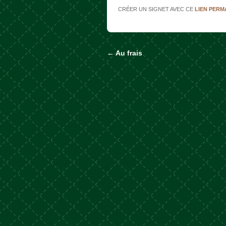
CRÉER UN SIGNET AVEC CE
LIEN PER
←
Au frais
Naviguer dans les a