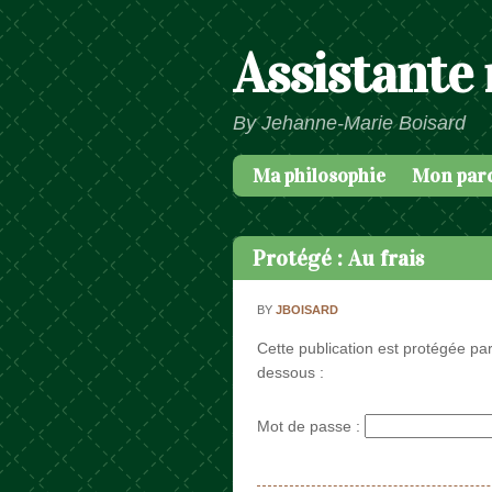
Assistante
By Jehanne-Marie Boisard
Ma philosophie
Mon par
Passer au contenu
Menu
Protégé : Au frais
BY
JBOISARD
Cette publication est protégée par
dessous :
Mot de passe :