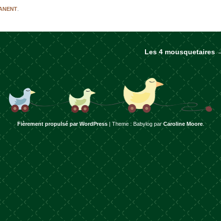
MANENT
.
Les 4 mousquetaires
rticles
Fièrement propulsé par WordPress
|
Theme : Babylog par
Caroline Moore
.