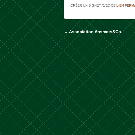
CRÉER UN SIGNET AVEC CE
LIEN PER
←
Association Assmats&Co
Naviguer dans les a