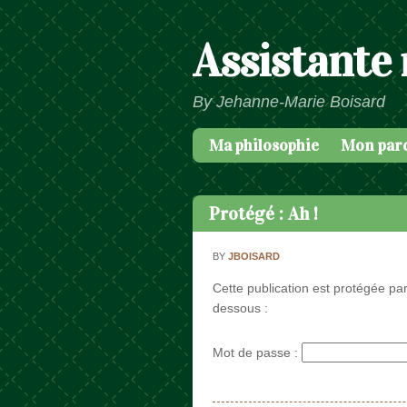
Assistante
By Jehanne-Marie Boisard
Ma philosophie
Mon par
Passer au contenu
Menu
Protégé : Ah !
BY
JBOISARD
Cette publication est protégée par
dessous :
Mot de passe :