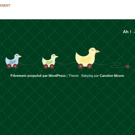
MANENT
.
Ah !
rticles
Fièrement propulsé par WordPress
|
Theme : Babylog par
Caroline Moore
.