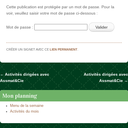
Cette publication est protégée par un mot de passe. Pour la
voir, veuillez saisir votre mot de passe ci-dessous :
Mot de passe :
CRÉER UN SIGNET AVEC CE
LIEN PERMANENT
.
←
Activités dirigées avec
Activités dirigées avec
Naviguer dans les articles
Assmat&Cie
Assmat&Cie
→
Mon planning
Menu de la semaine
Activités du mois