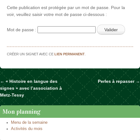
Cette publication est protégée par un mot de passe. Pour la
voir, veuillez saisir votre mot de passe ci-dessous :
Mot de passe :
CRÉER UN SIGNET AVEC CE
LIEN PERMANENT
.
←
« Histoire en langue des
Perles à repasser
→
Naviguer dans les articles
signes » avec l’association à
Metz-Tessy
Mon planning
Menu de la semaine
Activités du mois