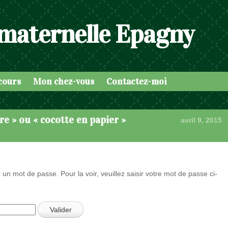
 maternelle Epagny
cours
Mon chez-vous
Contactez-moi
ère » ou « cocotte en papier »
avril 9, 2015
 un mot de passe. Pour la voir, veuillez saisir votre mot de passe ci-