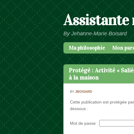
Assistante
By Jehanne-Marie Boisard
Ma philosophie
Mon par
Passer au contenu
Menu
Protégé : Activité « Sali
à la maison
BY
JBOISARD
Cette publication est protégée par
dessous :
Mot de passe :