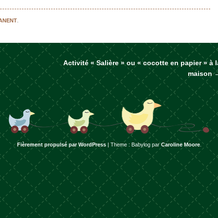
MANENT
.
Activité « Salière » ou « cocotte en papier » à l
rticles
maison
Fièrement propulsé par WordPress
|
Theme : Babylog par
Caroline Moore
.