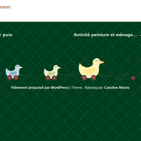
MANENT
.
» puis
Activité peinture et ménage…
rticles
Fièrement propulsé par WordPress
|
Theme : Babylog par
Caroline Moore
.