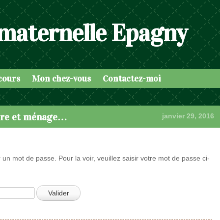
 maternelle Epagny
cours
Mon chez-vous
Contactez-moi
ture et ménage…
janvier 29, 2016
 un mot de passe. Pour la voir, veuillez saisir votre mot de passe ci-