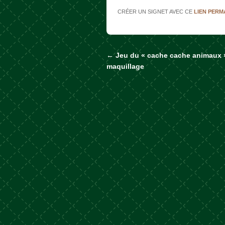
CRÉER UN SIGNET AVEC CE
LIEN PER
←
Jeu du « cache cache animaux 
Naviguer dans les a
maquillage