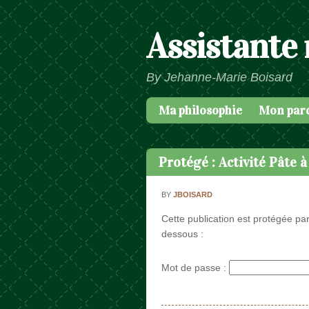
Assistante
By Jehanne-Marie Boisard
Ma philosophie
Mon par
Passer au contenu
Menu
Protégé : Activité Pâte 
BY
JBOISARD
Cette publication est protégée par
dessous :
Mot de passe :