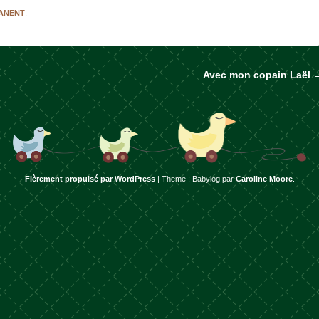
MANENT
.
Avec mon copain Laël
rticles
Fièrement propulsé par WordPress
|
Theme : Babylog par
Caroline Moore
.