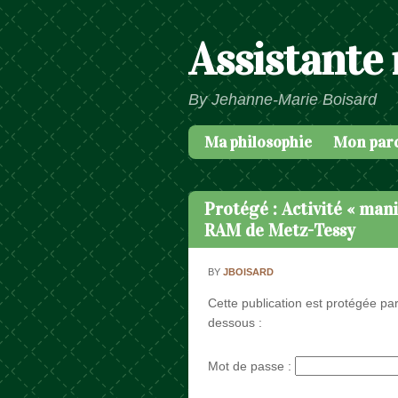
Assistante
By Jehanne-Marie Boisard
Ma philosophie
Mon par
Passer au contenu
Menu
Protégé : Activité « mani
RAM de Metz-Tessy
BY
JBOISARD
Cette publication est protégée par
dessous :
Mot de passe :