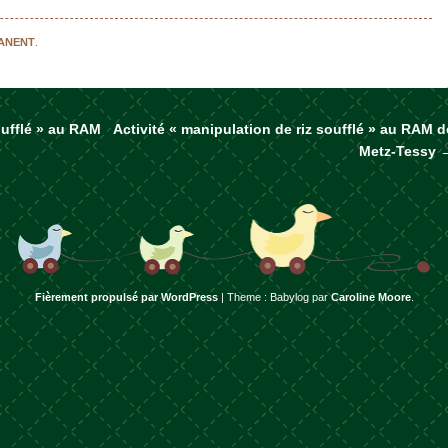
MANENT
.
oufflé » au RAM
Activité « manipulation de riz soufflé » au RAM d
rticles
Metz-Tessy
Fièrement propulsé par WordPress
|
Theme : Babylog par
Caroline Moore
.