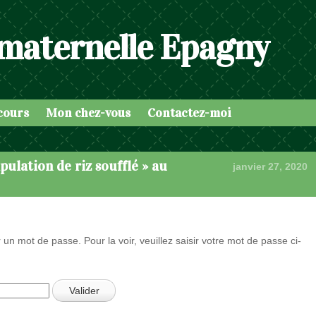
 maternelle Epagny
cours
Mon chez-vous
Contactez-moi
pulation de riz soufflé » au
janvier 27, 2020
 un mot de passe. Pour la voir, veuillez saisir votre mot de passe ci-