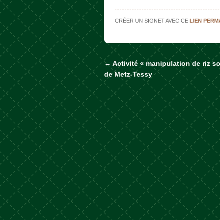
CRÉER UN SIGNET AVEC CE
LIEN PER
←
Activité « manipulation de riz s
Naviguer dans les a
de Metz-Tessy