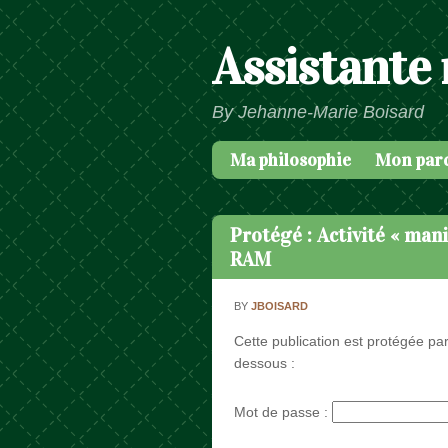
Assistante
By Jehanne-Marie Boisard
Ma philosophie
Mon par
Passer au contenu
Menu
Protégé : Activité « man
RAM
BY
JBOISARD
Cette publication est protégée par
dessous :
Mot de passe :