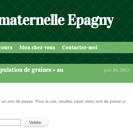
 maternelle Epagny
cours
Mon chez-vous
Contactez-moi
ipulation de graines » au
juin 20, 2017
 un mot de passe. Pour la voir, veuillez saisir votre mot de passe ci-