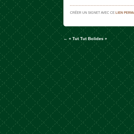
CRÉER UN SIGNET AVEC CE
LIEN PER
←
« Tut Tut Bolides »
Naviguer dans les a