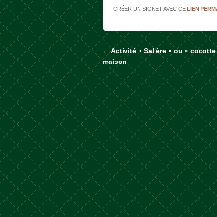
CRÉER UN SIGNET AVEC CE
LIEN PER
←
Activité « Salière » ou « cocotte
Naviguer dans les a
maison