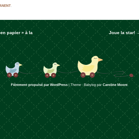
MANENT
.
 en papier » à la
Joue la star!
rticles
Fièrement propulsé par WordPress
|
Theme : Babylog par
Caroline Moore
.