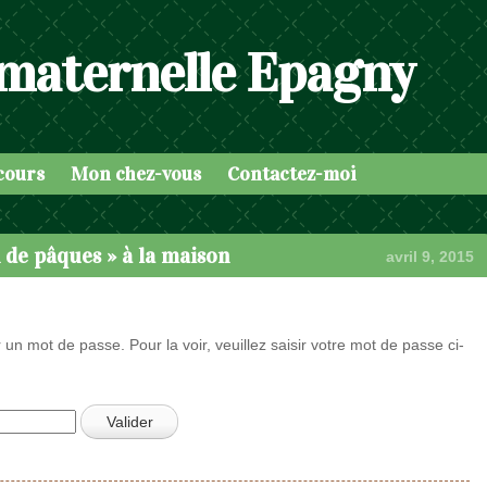
 maternelle Epagny
cours
Mon chez-vous
Contactez-moi
n de pâques » à la maison
avril 9, 2015
 un mot de passe. Pour la voir, veuillez saisir votre mot de passe ci-