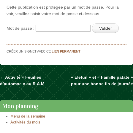
Cette publication est protégée par un mot de passe. Pour la
voir, veuillez saisir votre mot de passe ci-dessous :
Mot de passe :
CRÉER UN SIGNET AVEC CE
LIEN PERMANENT
.
←
Activité « Feuilles
« Elefun » et « Famille patate »
Naviguer dans les articles
d’automne » au R.A.M
pour une bonne fin de journée
→
Mon planning
Menu de la semaine
Activités du mois