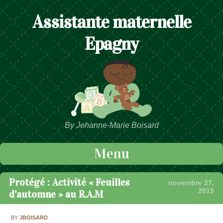
Assistante maternelle
Epagny
By Jehanne-Marie Boisard
Menu
Passer au contenu
Protégé : Activité « Feuilles
novembre 27,
2015
d’automne » au R.A.M
BY
JBOISARD