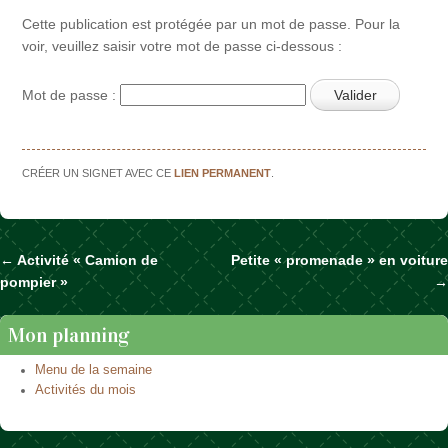
Cette publication est protégée par un mot de passe. Pour la
voir, veuillez saisir votre mot de passe ci-dessous :
Mot de passe :
CRÉER UN SIGNET AVEC CE
LIEN PERMANENT
.
←
Activité « Camion de
Petite « promenade » en voiture
Naviguer dans les articles
pompier »
→
Mon planning
Menu de la semaine
Activités du mois