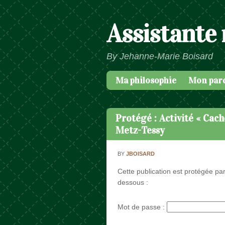
Assistante
By Jehanne-Marie Boisard
Ma philosophie
Mon par
Passer au contenu
Menu
Protégé : Activité « Ca
Metz-Tessy
BY
JBOISARD
Cette publication est protégée par
dessous :
Mot de passe :