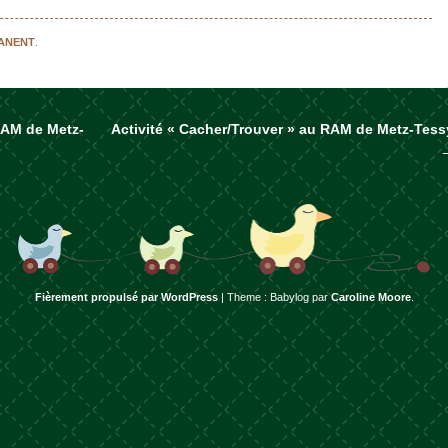
MANENT
.
RAM de Metz-
Activité « Cacher/Trouver » au RAM de Metz-Tess
rticles
Fièrement propulsé par WordPress
|
Theme : Babylog par
Caroline Moore
.