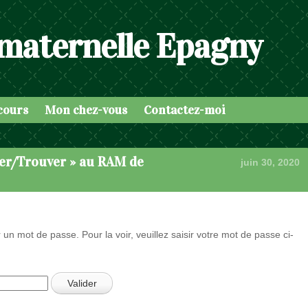
 maternelle Epagny
cours
Mon chez-vous
Contactez-moi
cher/Trouver » au RAM de
juin 30, 2020
 un mot de passe. Pour la voir, veuillez saisir votre mot de passe ci-