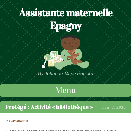
Assistante maternelle
Epagny
By Jehanne-Marie Boisard
Menu
Passer au contenu
Protégé : Activité « bibliothèque »
avril 7, 2015
BY
JBOISARD
Cette publication est protégée par un mot de passe. Pour la