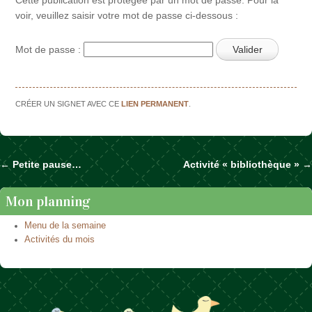
voir, veuillez saisir votre mot de passe ci-dessous :
Mot de passe :
CRÉER UN SIGNET AVEC CE
LIEN PERMANENT
.
←
Petite pause…
Activité « bibliothèque »
→
Naviguer dans les articles
Mon planning
Menu de la semaine
Activités du mois