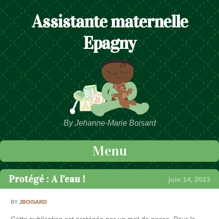
Assistante maternelle
Epagny
By Jehanne-Marie Boisard
Menu
Passer au contenu
Protégé : A l’eau !
juin 14, 2023
BY
JBOISARD
Cette publication est protégée par un mot de passe. Pour la