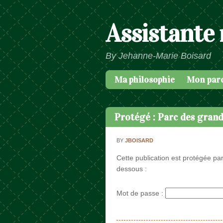
Assistante
By Jehanne-Marie Boisard
Ma philosophie
Mon par
Passer au contenu
Menu
Protégé : Parc des grand
BY
JBOISARD
Cette publication est protégée par
dessous :
Mot de passe :