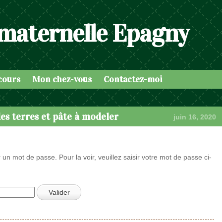
 maternelle Epagny
cours
Mon chez-vous
Contactez-moi
es terres et pâte à modeler
juin 16, 2020
 un mot de passe. Pour la voir, veuillez saisir votre mot de passe ci-