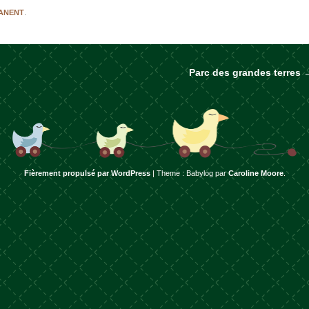
MANENT
.
Parc des grandes terres
rticles
Fièrement propulsé par WordPress
|
Theme : Babylog par
Caroline Moore
.