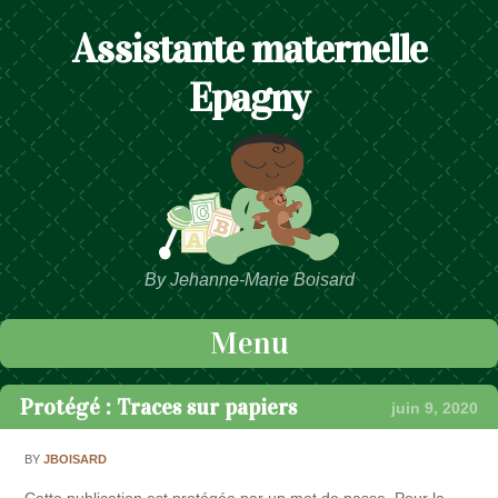
Assistante maternelle
Epagny
By Jehanne-Marie Boisard
Menu
Passer au contenu
Protégé : Traces sur papiers
juin 9, 2020
BY
JBOISARD
Cette publication est protégée par un mot de passe. Pour la