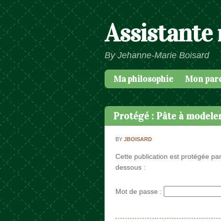
Assistante
By Jehanne-Marie Boisard
Ma philosophie
Mon par
Passer au contenu
Menu
Protégé : Pâte à modele
BY
JBOISARD
Cette publication est protégée par
dessous :
Mot de passe :