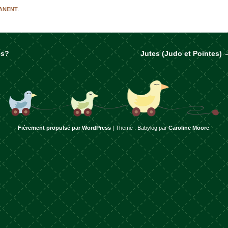
MANENT
.
es?
Jutes (Judo et Pointes)
rticles
Fièrement propulsé par WordPress
|
Theme : Babylog par
Caroline Moore
.