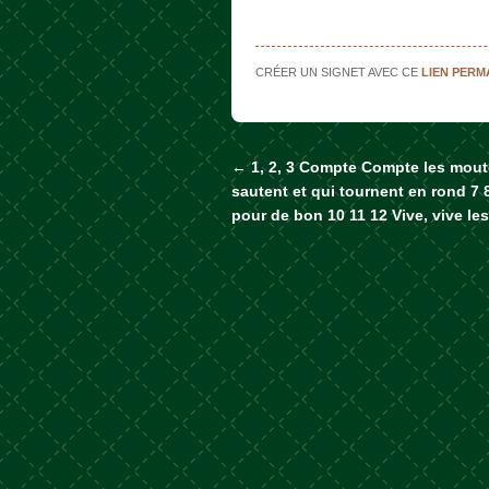
CRÉER UN SIGNET AVEC CE
LIEN PER
←
1, 2, 3 Compte Compte les mout
Naviguer dans les a
sautent et qui tournent en rond 7 
pour de bon 10 11 12 Vive, vive le