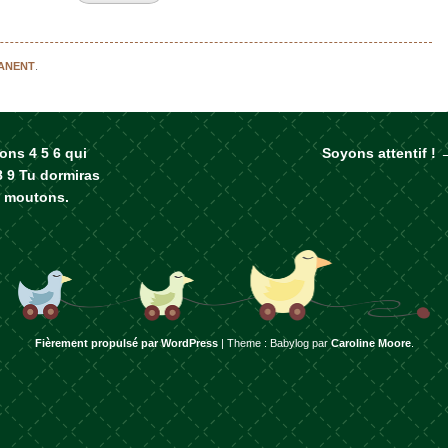
MANENT
.
ons 4 5 6 qui
Soyons attentif !
rticles
8 9 Tu dormiras
s moutons.
Fièrement propulsé par WordPress
|
Theme : Babylog par
Caroline Moore
.