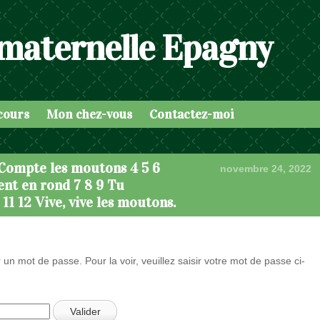
 maternelle Epagny
cours
Mon chez-vous
Contactez-moi
 Compte les moutons 4 5 6
novembre 24, 2022
ent en rond 7 8 9 Tu
11 12 Vive, vive les moutons.
 un mot de passe. Pour la voir, veuillez saisir votre mot de passe ci-