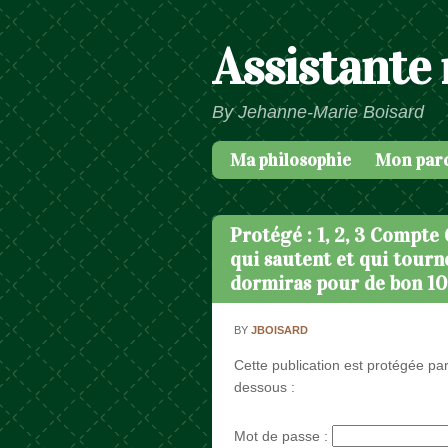
Assistante
By Jehanne-Marie Boisard
Ma philosophie
Mon par
Passer au contenu
Menu
Protégé : 1, 2, 3 Compte
qui sautent et qui tourn
dormiras pour de bon 10 
BY
JBOISARD
Cette publication est protégée par
dessous :
Mot de passe :